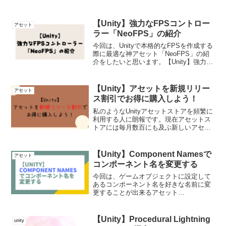
【Unity】強力なFPSコントロー
アセット
ラー「NeoFPS」の紹介
今回は、Unityで本格的なFPSを作成する
際に最適な神アセット「NeoFPS」の紹
介をしたいと思います。【Unity】強力な
FPSコントローラー「NeoFPS」の紹介
FPSを開発するために便利に使用できる
アセットは様々ありますが、個人的に...
【Unity】アセットを新規リリー
アセット
ス割引でお得に購入しよう！
私のようなUnityアセットストアを頻繁に
利用する人に朗報です。現在アセットス
トアには毎月数百にも及ぶ新しいアセッ
トがリリースされています。その中でも
多くのパブリッシャーが指定のセール価
格にてアセットを販売しているので、セ
【Unity】Component Namesで
アセット
ール時によくアセッ...
コンポーネント名を変更する
今回は、ゲームオブジェクトに設定して
あるコンポーネント名を好きな名前に変
更することが出来るアセット
「Component Names」を紹介したいと思
います。【Unity】Component Namesで
コンポーネント名を変更するシンプルな
【Unity】Procedural Lightning
unity
ア...