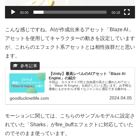
ー
00:00
00:18
こんな感じですね。AIが作成出来るアセット「Blaze AI」
アセットを使用してキャラクターの動きを設定しています
が、これらのエフェクト系アセットとは相性抜群だと思い
ます。
【Unity】最高レベルのAIアセット「Blaze AI
Engine」の紹介
今回は、カスタマイズ性と自由度の高さに優れたAIアセッ
ト「Blaze AI Engine」を紹介したいと思います。お手軽な
価格にもかかわらず様々なジャンルに適応できる敵AIをと
ても簡単に実装することが出来るので、初心者の方に超お
すすめなアセ...
2024.04.05
goodlucknetlife.com
モーションに関しては、こちらのサンプルモデルに設定さ
れていた「Sharks」がfire_buffエフェクトに対応していた
のでそのまま使っています。