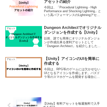
アセットの紹介
今回は、「Procedural Lightning - High
Performance and Shocking Lightning」と
いう高パフォーマンスのLightningアセッ
トを紹介します。【Unity】Procedural
Li...
Dungeon Architectでオリジナル
アセット
ダンジョンを作成する【Unity】
以前、誰でも簡単にオリジナルダンジョ
ンが作成出来る便利アセットとして
「Dungeon Architect」を紹介しました。
今回は、実際にこちらのアセットを使っ
てオリジナルダンジョンを構築していく
流れについて解説していきます。
【Unity】アイコンのUIを簡単に
アセット
Dungeon ...
作成する
今回は、RPG等のゲームには欠かせない
UIとなるアイコンを作成します。パズド
ラ等のスマホゲームを開発する場合に
も、基本的にタップ用のアイコンは必需
品だと思うので参考にしてもらえればと
思います。【Unity】アイコンのUIを簡単
に作成するまず...
【Unity】有料アセットを毎週無料で入手