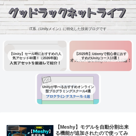
IT系（Unityメイン）に特化した技術ブログです
【Unity】セール時におすすめの人
【2025年】Udemyで初心者におす
気アセット40選！（2026年版)
すめのUnityコース13選！
Unityが学べるおすすめオンライン
型プログラミングスクール4選
【Meshy】モデルを自動分割出来
生成AI
る機能が追加されたので使ってみ