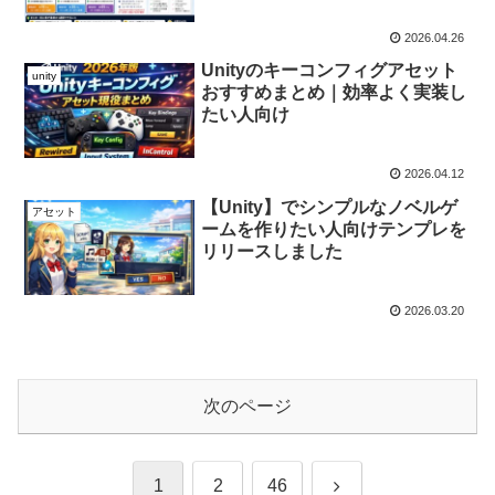
2026.04.26
Unityのキーコンフィグアセット
unity
おすすめまとめ｜効率よく実装し
たい人向け
2026.04.12
【Unity】でシンプルなノベルゲ
アセット
ームを作りたい人向けテンプレを
リリースしました
2026.03.20
次のページ
次
1
2
46