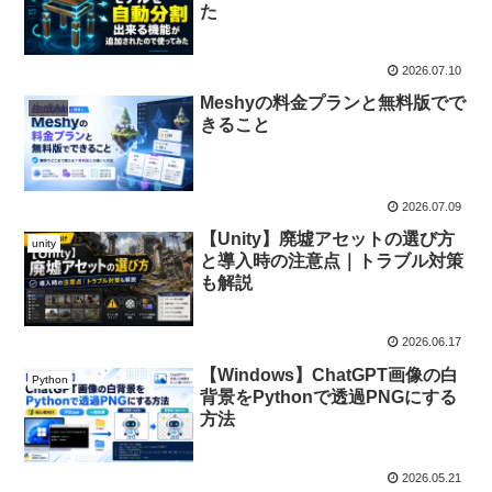
た
2026.07.10
Meshyの料金プランと無料版でで
生成AI
きること
2026.07.09
【Unity】廃墟アセットの選び方
unity
と導入時の注意点｜トラブル対策
も解説
2026.06.17
【Windows】ChatGPT画像の白
Python
背景をPythonで透過PNGにする
方法
2026.05.21