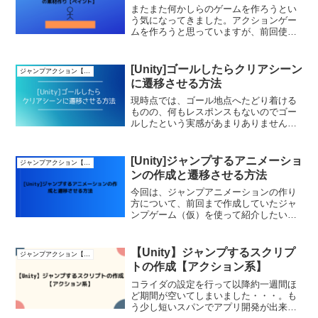
またまた何かしらのゲームを作ろうとい
う気になってきました。アクションゲー
ムを作ろうと思っていますが、前回使わ
なかったアニメーションの機能を使って
もう少しハイクオリティなゲームを作っ
てみたいと思います。具体的にはステー
[Unity]ゴールしたらクリアシーン
ジャンプアクション【2D】
ジがあり、アイスクライマ...
に遷移させる方法
現時点では、ゴール地点へたどり着ける
ものの、何もレスポンスもないのでゴー
ルしたという実感があまりありません。
そこで、プレイヤーがゴールの旗に触れ
たらクリアシーンに遷移するようにしま
しょう。ゴール地点に到着したらクリア
[Unity]ジャンプするアニメーショ
ジャンプアクション【2D】
シーンに遷移させるまでま...
ンの作成と遷移させる方法
今回は、ジャンプアニメーションの作り
方について、前回まで作成していたジャ
ンプゲーム（仮）を使って紹介したいと
思います。既に歩行アニメーションは作
っていましたが、肝心のジャンプに関す
るアニメーションを実装していませんで
【Unity】ジャンプするスクリプ
ジャンプアクション【2D】
した。アニメーションが複...
トの作成【アクション系】
コライダの設定を行って以降約一週間ほ
ど期間が空いてしまいました・・・。も
う少し短いスパンでアプリ開発が出来れ