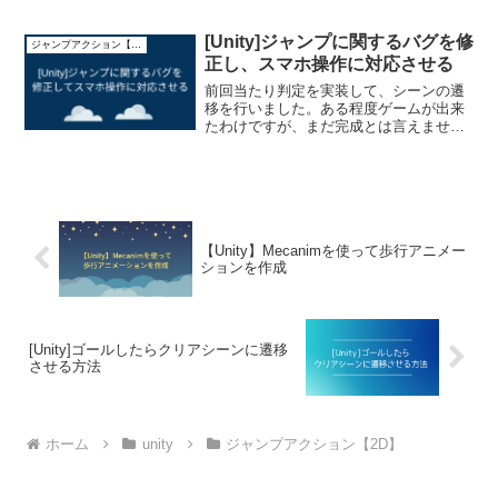
ばいいと思う今日この頃です。嘆いてい
ても始まらないので、とりあえず先に進
めていきます！プレイヤーをジャンプさ
[Unity]ジャンプに関するバグを修
ジャンプアクション【2D】
せるスクリプトの作成前回...
正し、スマホ操作に対応させる
前回当たり判定を実装して、シーンの遷
移を行いました。ある程度ゲームが出来
たわけですが、まだ完成とは言えませ
ん。というのも、ゲームを実行するとバ
グが見つかったのでバグの修正から始め
ます。バグを修正したら、スマホ操作に
対応させていきます。バグを...
【Unity】Mecanimを使って歩行アニメー
ションを作成
[Unity]ゴールしたらクリアシーンに遷移
させる方法
ホーム
unity
ジャンプアクション【2D】