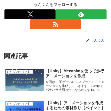
うんくんをフォローする
うんくん
関連記事
【Unity】Mecanimを使って歩行
ジャンプアクション【2D】
アニメーションを作成
今回は、2Dゲームにてスプライトアニメ
ーションを作成していきます。いわゆる
パラパラ漫画みたいなものですね。ちょ
っとずつ動きを変えた画像を用意したの
もこの為です。一定間隔で切り替えるこ
とでアニメーションを作っていきます。
【Unity】アニメーションを作成
ジャンプアクション【2D】
Unityで2Dゲーム...
するための素材作り【ペイント】