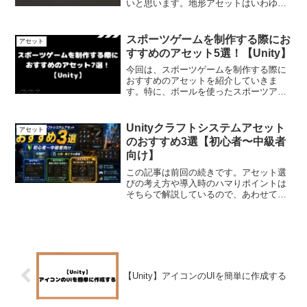
いと思います。地形アセットはいわゆる
フィールドやステージ等の事ですね。
UnityのTerrainを使って作成するのもあり
ですが、見た目がリアルで質の高いもの
スポーツゲームを制作する際にお
アセット
を目...
すすめのアセット5選！【Unity】
今回は、スポーツゲームを制作する際に
おすすめのアセットを紹介していきま
す。特に、ボールを使ったスポーツアプ
リを作る場合は、１から作るととても大
変なのである程度は有志のアセットを使
用した方が良いと思います。スポーツゲ
Unityクラフトシステムアセット
アセット
ームを制作する際におすすめ...
のおすすめ3選【初心者〜中級者
向け】
この記事は前回の続きです。アセット選
びの考え方や導入時のハマりポイントは
そちらで解説しているので、あわせて読
んでみてください。「クラフトシステム
を実装したいけど、アセットストアに
色々ありすぎてどれを買えばいいかわか
らない」Unityを触り始...
【Unity】アイコンのUIを簡単に作成する