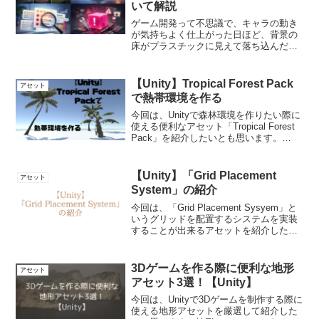
いて解説
ゲーム開発って不思議で、キャラの動き
が気持ちよく仕上がった日ほど、背景の
床がプラスチックに見えて落ち込んだり
します。「触ってないのにツルツルして
そう」みたいな、あの感じ。なぜか心に
刺さるんですよね。そこで登場するの
【Unity】Tropical Forest Pack
アセット
が、Unityのアセットス...
で熱帯環境を作る
今回は、Unityで森林環境を作りたい際に
使える便利なアセット「Tropical Forest
Pack」を紹介したいとも思います。
【Unity】Tropical Forest Packで熱帯環境
を作るとても高品質なアセットとなって
おり、P...
【Unity】「Grid Placement
アセット
System」の紹介
今回は、「Grid Placement Sysyem」と
いうグリッドを配置するシステムを実装
することが出来るアセットを紹介したい
と思います。【Unity】「Grid Placement
System」の紹介このアセットを使用する
ことで、グリ...
3Dゲームを作る際に便利な地形
アセット
アセット3選！【Unity】
今回は、Unityで3Dゲームを制作する際に
使える地形アセットを厳選して紹介した