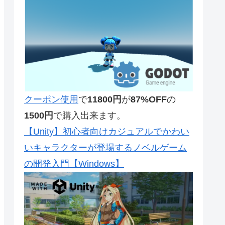
クーポン使用
で
11800円
が
87%OFF
の
1500円
で購入出来ます。
【Unity】初心者向けカジュアルでかわい
いキャラクターが登場するノベルゲーム
の開発入門【Windows】