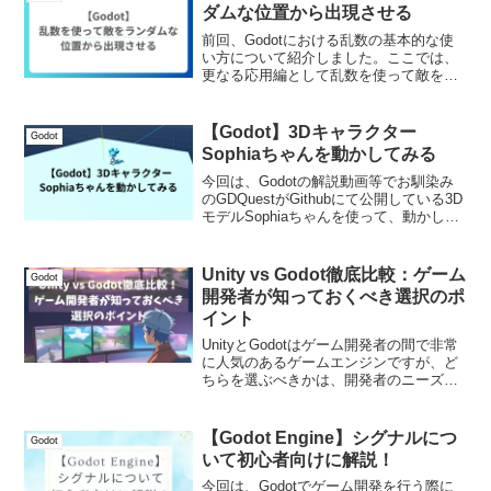
ダムな位置から出現させる
前回、Godotにおける乱数の基本的な使
い方について紹介しました。ここでは、
更なる応用編として乱数を使って敵をラ
ンダムな位置から出現させる方法につい
て実装してみたいと思います。アクショ
ンゲーム等を作る上で実装する事が多い
【Godot】3Dキャラクター
Godot
と思うので、是非参考...
Sophiaちゃんを動かしてみる
今回は、Godotの解説動画等でお馴染み
のGDQuestがGithubにて公開している3D
モデルSophiaちゃんを使って、動かして
みたいと思います。UnityにおけるUnityち
ゃんみたいな位置づけのキャラクターな
んですかね？3Dプラット...
Unity vs Godot徹底比較：ゲーム
Godot
開発者が知っておくべき選択のポ
イント
UnityとGodotはゲーム開発者の間で非常
に人気のあるゲームエンジンですが、ど
ちらを選ぶべきかは、開発者のニーズや
スキルセットやプロジェクトの性質に大
きく依存します。この記事では、Unityと
Godotの違いを機能や使用感、価格、サ
【Godot Engine】シグナルにつ
Godot
ポー...
いて初心者向けに解説！
今回は、Godotでゲーム開発を行う際に