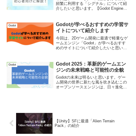
頻繁に利用する「シグナル」について紹
介したいと思います。【Godot Engine】
シグナルについて初心者向けに解説！
Godot のシグナル（Signal）はノード間
のやり取り（イベント）をスムーズに...
Godotが学べるおすすめの学習サ
Godot
イトについて紹介します
今回は、2Dゲーム開発に最適で軽量なゲ
ームエンジン「Godot」が学べるおすす
めのサイトについて紹介したいと思いま
す。Godotが学べるおすすめの学習サイ
トここ数年では、ゲーム開発エンジンと
言えばやはり大手のUnityやUnrealEngi...
Godot 2025：革新的ゲームエン
Godot
ジンの未来戦略と可能性の全貌
Godotの未来は明るいと思います。ゲー
ム開発の世界に新たな風を吹き込むこの
オープンソースエンジンは、日々進化を
続けています。今回は、Godotの将来性
について解説したいと思います。Godot
2025：革新的ゲームエンジンの未来戦略
と可能...
【Unity】SFに最適「Alien Terrain
Pack」の紹介