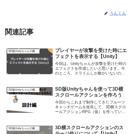
うんくん
関連記事
プレイヤーが攻撃を受けた時にエ
SD版Unityちゃんの横スクロールアクション【3D】
フェクトを表示する【Unity】
今回は、Unityちゃんが攻撃を受けた時の
エフェクトを作成したいと思います。今
のところ、スライムしか敵がいないの
で、スライムに当たったらパーティクル
システムを使ってエフェクトを表示しま
す。プレイヤーが攻撃を受けた時のエフ
SD版Unityちゃんを使って3D横
SD版Unityちゃんの横スクロールアクション【3D】
ェクトを作成しようま...
スクロールアクションを作ろう
今回からこれまで制作してきたフルーツ
キャッチゲームを改良して、3D横スクロ
ールアクションRPG（仮）を作っていき
たいと思います。タイトルはまだ仮の状
態ですね。3Dの横スクロールゲームにし
ようと思ったんですけど、そこにRPGの
3D横スクロールアクションのス
SD版Unityちゃんの横スクロールアクション【3D】
要素を付け加えれ...
テージ作りについて【Unity】