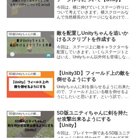
今回は、横に伸びていくステージ作りに
ついて考えていきます。横スクロールな
んで当然横長のステージになるわけです
が、何もない平面なステージだと面白味
がないので仕掛けを作りましょう。この
ゲームはステージ制を予定しているの
敵を配置しUnityちゃんを追いか
SD版Unityちゃんの横スクロールアクション【3D】
で、ある程度のステージを用...
けるスクリプトを作成する
今回は、ステージ上に敵キャラクターを
配置していきます。いくらステージ１と
はいえ、Unityちゃん以外何も登場しない
のはイージーすぎるのでね。まずは、敵
となるアセットを探す作業から始めま
す。敵キャラクターを配置してコントロ
【Unity3D】フィールド上の敵を
SD版Unityちゃんの横スクロールアクション【3D】
ーラスクリプトを作成...
倒せるようにする
Unityちゃんに剣を振らせるように出来た
ので、フィールド上にいる敵を倒せるよ
うにしたいと思います。という訳で、こ
れまで作成してきたアニメーターやスク
リプトを修正していきます。【Unity3D】
フィールド上の敵を倒せるようにする
SD版ユニティちゃんに剣を持た
SD版Unityちゃんの横スクロールアクション【3D】
Unityち...
せ攻撃出来るようにする
【Unity】
今回は、プレイヤー側であるSD版ユニテ
ィちゃんに剣を持たせて、振りかざす攻