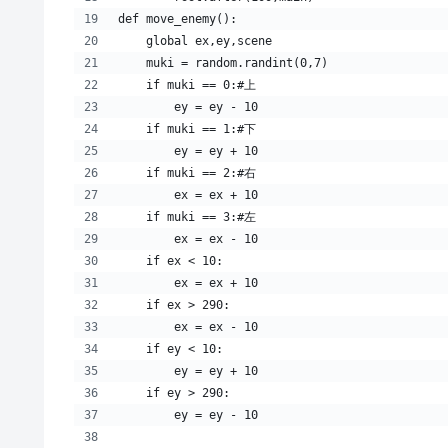
def move_enemy():
    global ex,ey,scene
    muki = random.randint(0,7)
    if muki == 0:#上
        ey = ey - 10
    if muki == 1:#下
        ey = ey + 10
    if muki == 2:#右
        ex = ex + 10
    if muki == 3:#左
        ex = ex - 10
    if ex < 10:
        ex = ex + 10
    if ex > 290:
        ex = ex - 10
    if ey < 10:
        ey = ey + 10
    if ey > 290:
        ey = ey - 10