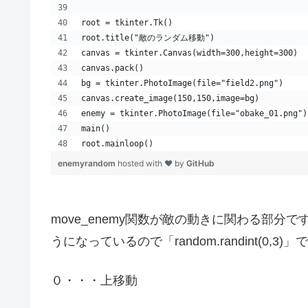
root = tkinter.Tk()
root.title("敵のランダム移動")
canvas = tkinter.Canvas(width=300,height=300)
canvas.pack()
bg = tkinter.PhotoImage(file="field2.png")
canvas.create_image(150,150,image=bg)
enemy = tkinter.PhotoImage(file="obake_01.png")
main()
root.mainloop()
enemyrandom
hosted with ❤ by
GitHub
move_enemy関数が敵の動きに関わる部
うになっているので「random.randint(
０・・・上移動