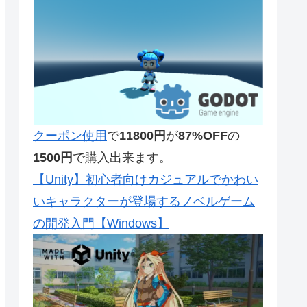
クーポン使用
で
11800円
が
87%OFF
の
1500円
で購入出来ます。
【Unity】初心者向けカジュアルでかわい
いキャラクターが登場するノベルゲーム
の開発入門【Windows】