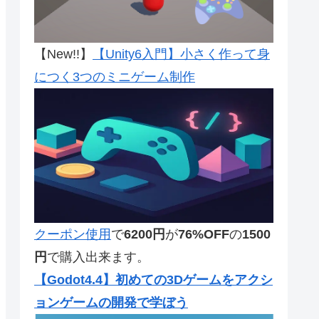
【New!!】
【Unity6入門】小さく作って身
につく3つのミニゲーム制作
クーポン使用
で
6200円
が
76%OFF
の
1500
円
で購入出来ます。
【Godot4.4】初めての3Dゲームをアクシ
ョンゲームの開発で学ぼう