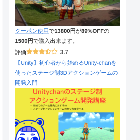
クーポン使用
で
13800円
が
89%OFF
の
1500円
で購入出来ます。
3.7
評価
【Unity】初心者から始めるUnity-chanを
使ったステージ制3Dアクションゲームの
開発入門