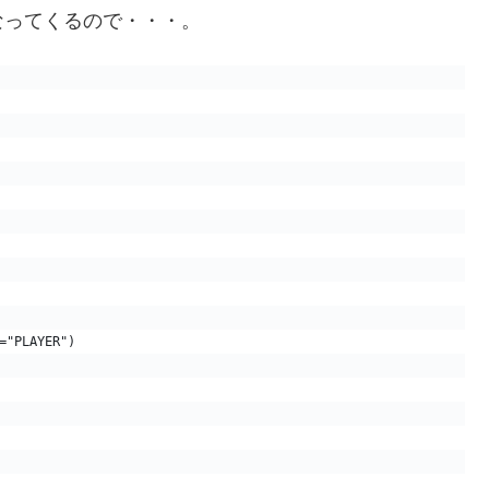
なってくるので・・・。
="PLAYER")