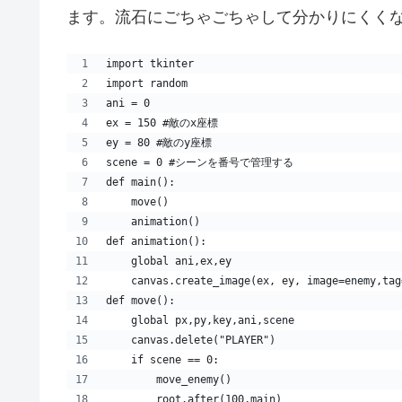
ます。流石にごちゃごちゃして分かりにくく
import tkinter
import random
ani = 0
ex = 150 #敵のx座標
ey = 80 #敵のy座標
scene = 0 #シーンを番号で管理する
def main():
    move()
    animation()
def animation():
    global ani,ex,ey
    canvas.create_image(ex, ey, image=enemy,tag
def move():
    global px,py,key,ani,scene
    canvas.delete("PLAYER")
    if scene == 0:
        move_enemy()
        root.after(100,main)